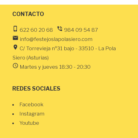
CONTACTO
phone_iphone
phone_in_talk
622 60 20 68
984 09 54 87
email
info@festejoslapolasiero.com
location_on
C/ Torrevieja nº31 bajo - 33510 - La Pola
Siero (Asturias)
schedule
Martes y jueves 18:30 - 20:30
REDES SOCIALES
Facebook
Instagram
Youtube