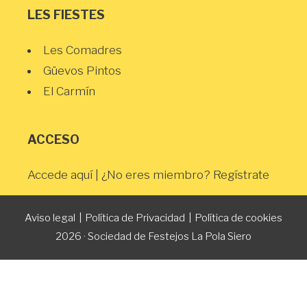
LES FIESTES
Les Comadres
Güevos Pintos
El Carmín
ACCESO
Accede aquí
| ¿No eres miembro?
Regístrate
Aviso legal
|
Política de Privacidad
|
Política de cookies
2026 · Sociedad de Festejos La Pola Siero