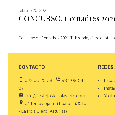
febrero 20, 2021
CONCURSO. Comadres 202
Concurso de Comadres 2021. Tu historia, vídeo o fotogra
CONTACTO
REDES
phone_iphone
phone_in_talk
622 60 20 68
984 09 54
Face
87
Inst
email
info@festejoslapolasiero.com
Yout
location_on
C/ Torrevieja nº31 bajo - 33510
- La Pola Siero (Asturias)