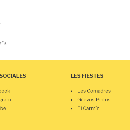
1
fía.
 SOCIALES
LES FIESTES
book
Les Comadres
agram
Güevos Pintos
ube
El Carmín