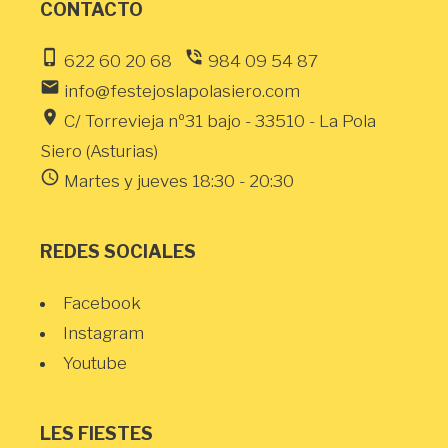
CONTACTO
phone_iphone
phone_in_talk
622 60 20 68
984 09 54 87
email
info@festejoslapolasiero.com
location_on
C/ Torrevieja nº31 bajo - 33510 - La Pola
Siero (Asturias)
schedule
Martes y jueves 18:30 - 20:30
REDES SOCIALES
Facebook
Instagram
Youtube
LES FIESTES