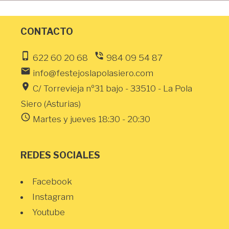
CONTACTO
phone_iphone
phone_in_talk
622 60 20 68
984 09 54 87
email
info@festejoslapolasiero.com
location_on
C/ Torrevieja nº31 bajo - 33510 - La Pola
Siero (Asturias)
schedule
Martes y jueves 18:30 - 20:30
REDES SOCIALES
Facebook
Instagram
Youtube