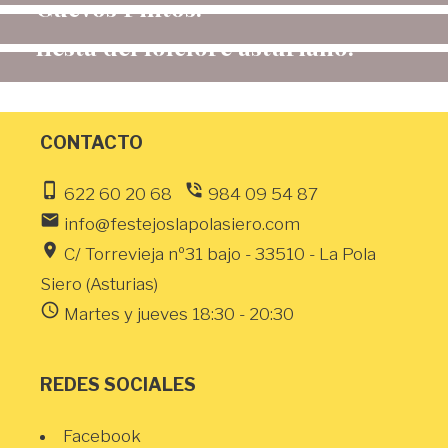
Güevos Pintos.
propuestas para anunciar la
fiesta del folclore asturiano.
CONTACTO
phone_iphone
phone_in_talk
622 60 20 68
984 09 54 87
email
info@festejoslapolasiero.com
location_on
C/ Torrevieja nº31 bajo - 33510 - La Pola
Siero (Asturias)
schedule
Martes y jueves 18:30 - 20:30
REDES SOCIALES
Facebook