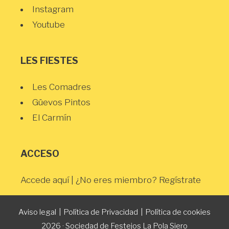
Instagram
Youtube
LES FIESTES
Les Comadres
Güevos Pintos
El Carmín
ACCESO
Accede aquí
| ¿No eres miembro?
Regístrate
Aviso legal
|
Política de Privacidad
|
Política de cookies
2026 · Sociedad de Festejos La Pola Siero