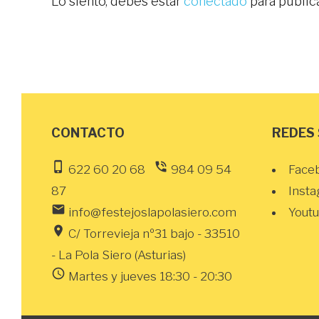
Lo siento, debes estar
conectado
para public
CONTACTO
REDES
phone_iphone
phone_in_talk
622 60 20 68
984 09 54
Face
87
Inst
email
info@festejoslapolasiero.com
Yout
location_on
C/ Torrevieja nº31 bajo - 33510
- La Pola Siero (Asturias)
schedule
Martes y jueves 18:30 - 20:30