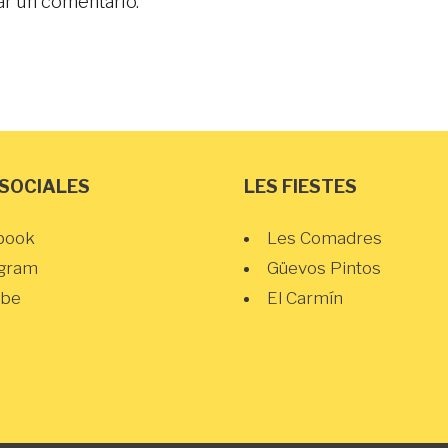
ar un comentario.
 SOCIALES
LES FIESTES
book
Les Comadres
agram
Güevos Pintos
ube
El Carmín