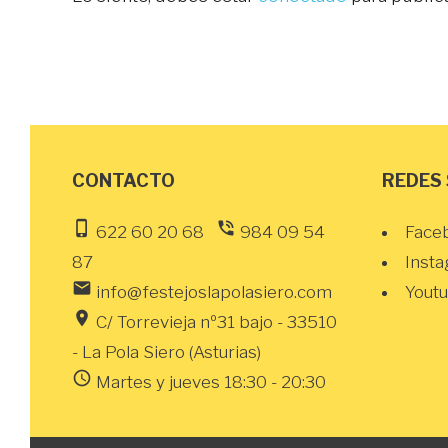
CONTACTO
REDES
phone_iphone
phone_in_talk
622 60 20 68
984 09 54
Face
87
Inst
email
info@festejoslapolasiero.com
Yout
location_on
C/ Torrevieja nº31 bajo - 33510
- La Pola Siero (Asturias)
schedule
Martes y jueves 18:30 - 20:30