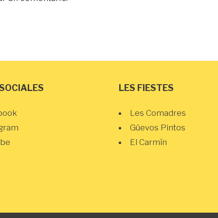
 SOCIALES
LES FIESTES
book
Les Comadres
agram
Güevos Pintos
ube
El Carmín