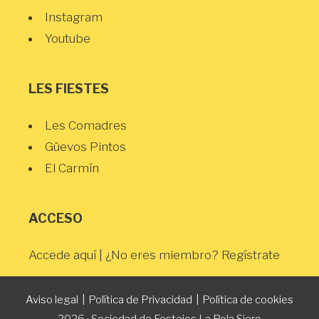
Instagram
Youtube
LES FIESTES
Les Comadres
Güevos Pintos
El Carmín
ACCESO
Accede aquí
| ¿No eres miembro?
Regístrate
Aviso legal
|
Política de Privacidad
|
Política de cookies
2026 · Sociedad de Festejos La Pola Siero