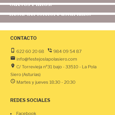
Güevos Pintos.
propuestas para anunciar la
fiesta del folclore asturiano.
CONTACTO
phone_iphone
phone_in_talk
622 60 20 68
984 09 54 87
email
info@festejoslapolasiero.com
location_on
C/ Torrevieja nº31 bajo - 33510 - La Pola
Siero (Asturias)
schedule
Martes y jueves 18:30 - 20:30
REDES SOCIALES
Facebook