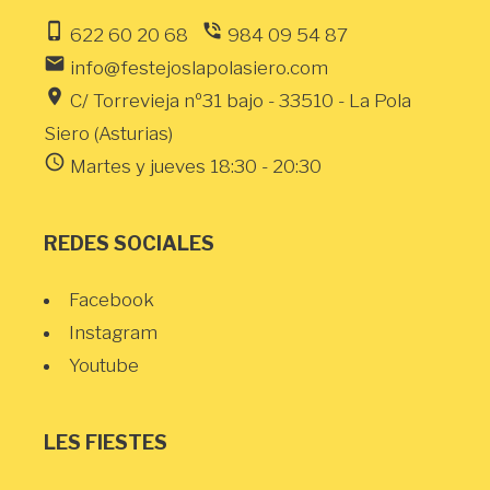
phone_iphone
phone_in_talk
622 60 20 68
984 09 54 87
email
info@festejoslapolasiero.com
location_on
C/ Torrevieja nº31 bajo - 33510 - La Pola
Siero (Asturias)
schedule
Martes y jueves 18:30 - 20:30
REDES SOCIALES
Facebook
Instagram
Youtube
LES FIESTES