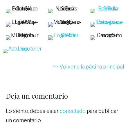
>> Volver a la página principal
Deja un comentario
Lo siento, debes estar
conectado
para publicar
NOTICIAS
un comentario.
NOTICIAS
Ampliamos espacio para acoger
La asociación Siero Musical será
NOTICIAS