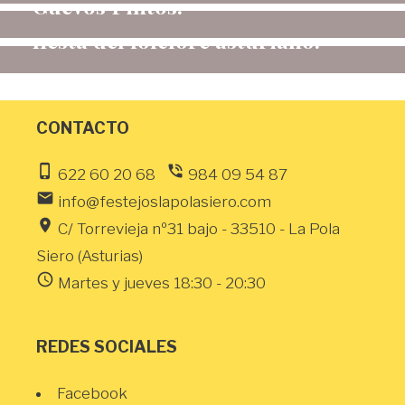
Güevos Pintos.
propuestas para anunciar la
fiesta del folclore asturiano.
CONTACTO
phone_iphone
phone_in_talk
622 60 20 68
984 09 54 87
email
info@festejoslapolasiero.com
location_on
C/ Torrevieja nº31 bajo - 33510 - La Pola
Siero (Asturias)
schedule
Martes y jueves 18:30 - 20:30
REDES SOCIALES
Facebook