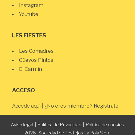
Instagram
Youtube
LES FIESTES
Les Comadres
Güevos Pintos
El Carmín
ACCESO
Accede aquí
| ¿No eres miembro?
Regístrate
Aviso legal
|
Política de Privacidad
|
Política de cookies
2026 · Sociedad de Festejos La Pola Siero